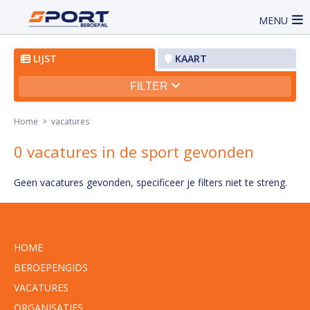
MENU
LIJST
KAART
FILTER
Home
> vacatures
0 vacatures in de sport gevonden
Geen vacatures gevonden, specificeer je filters niet te streng.
HOME
BEROEPENGIDS
VACATURES
ORGANISATIES