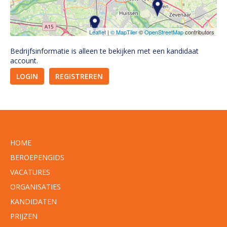
Leaflet
|
© MapTiler
©
OpenStreetMap
contributors
Bedrijfsinformatie is alleen te bekijken met een kandidaat
account.
LOGIN
REGISTREREN
HOME
BEROEPENGIDS
VACATURES
ORGANISATIES
KANDIDATEN
PRIJZEN