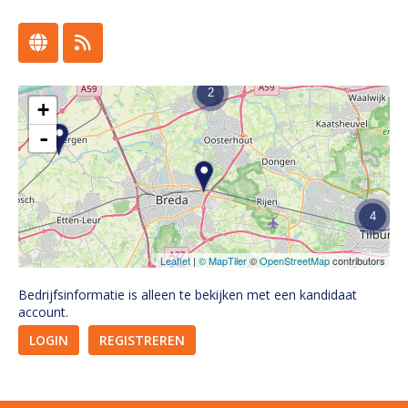
2
+
-
4
Leaflet
|
© MapTiler
©
OpenStreetMap
contributors
Bedrijfsinformatie is alleen te bekijken met een kandidaat
account.
LOGIN
REGISTREREN